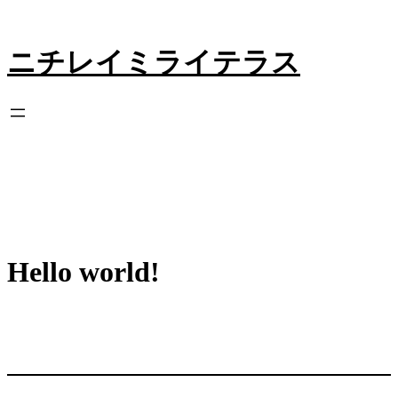
内
容
を
ニチレイミライテラス
ス
キ
ッ
プ
Hello world!